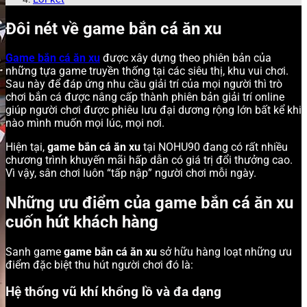
Đôi nét về game bắn cá ăn xu
Game bắn cá ăn xu
được xây dựng theo phiên bản của
những tựa game truyền thống tại các siêu thị, khu vui chơi.
Sau này để đáp ứng nhu cầu giải trí của mọi người thì trò
chơi bắn cá được nâng cấp thành phiên bản giải trí online
giúp người chơi được phiêu lưu đại dương rộng lớn bất kể khi
nào mình muốn mọi lúc, mọi nơi.
Hiện tại,
game bắn cá ăn xu
tại NOHU90 đang có rất nhiều
chương trình khuyến mãi hấp dẫn có giá trị đổi thưởng cao.
Vì vậy, sân chơi luôn “tấp nập” người chơi mỗi ngày.
Những ưu điểm của game bắn cá ăn xu
cuốn hút khách hàng
Sanh game
game bắn cá ăn xu
sở hữu hàng loạt những ưu
điểm đặc biệt thu hút người chơi đó là:
Hệ thống vũ khí khổng lồ và đa dạng