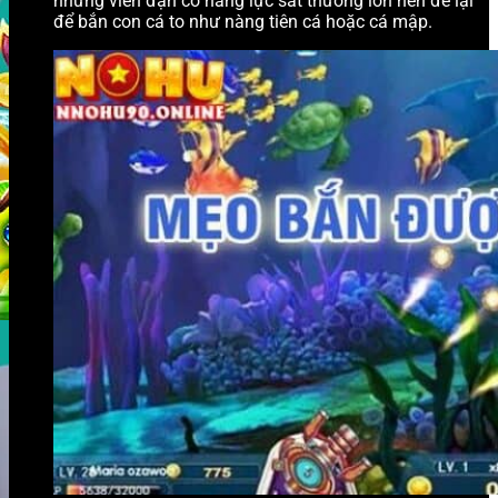
những viên đạn có năng lực sát thương lớn nên để lại
để bắn con cá to như nàng tiên cá hoặc cá mập.